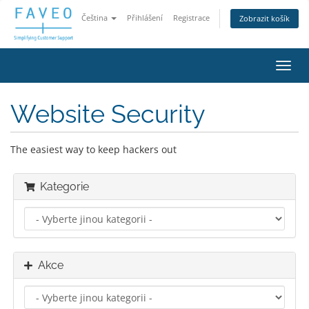
Čeština
Přihlášení
Registrace
Zobrazit košík
Přep
navig
Website Security
The easiest way to keep hackers out
Kategorie
Akce